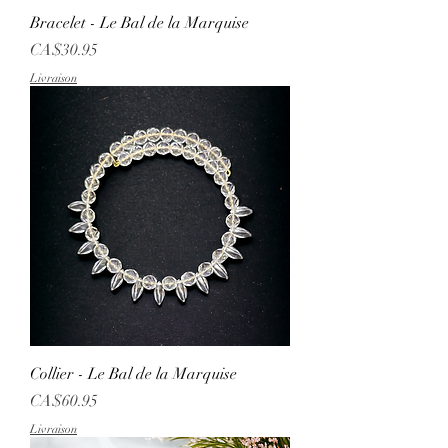
Bracelet - Le Bal de la Marquise
Price
CA$30.95
Livraison
Collier - Le Bal de la Marquise
Price
CA$60.95
Livraison