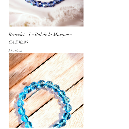
Bracelet - Le Bal de la Marquise
Price
CA$30.95
Livraison