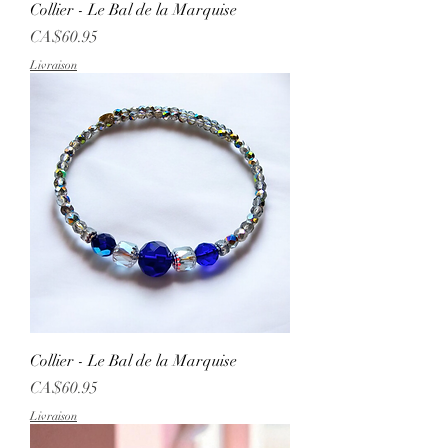
Collier - Le Bal de la Marquise
Price
CA$60.95
Livraison
Collier - Le Bal de la Marquise
Price
CA$60.95
Livraison