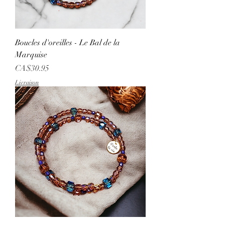
Boucles d'oreilles - Le Bal de la
Marquise
Price
CA$30.95
Livraison