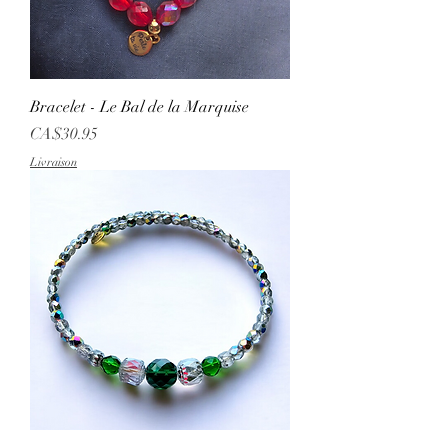
Bracelet - Le Bal de la Marquise
Price
CA$30.95
Livraison