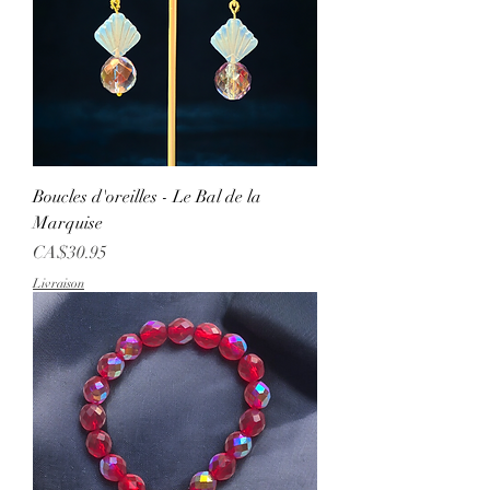
Boucles d'oreilles - Le Bal de la
Marquise
Price
CA$30.95
Livraison