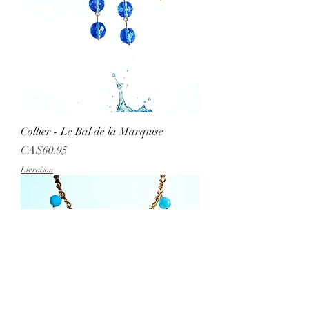
Collier - Le Bal de la Marquise
Price
CA$60.95
Livraison