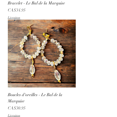
Bracelet - Le Bal de la Marquise
Price
CA$34.95
Livraison
Boucles d'oreilles - Le Bal de la
Marquise
Price
CA$30.95
Livraison