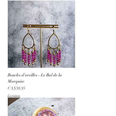
Boucles d'oreilles - Le Bal de la
Marquise
Price
CA$30.95
Livraison