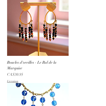
Boucles d'oreilles - Le Bal de la
Marquise
Price
CA$30.95
Livraison