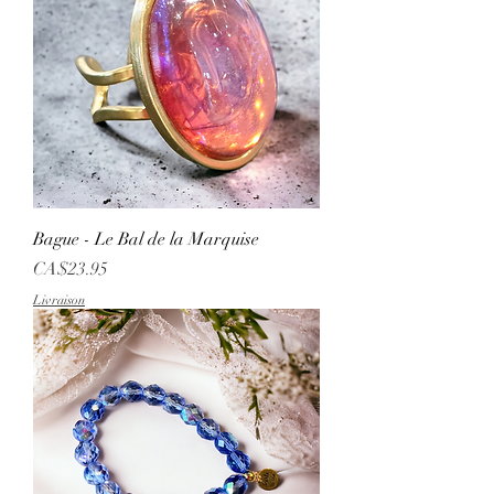
Bague - Le Bal de la Marquise
Price
CA$23.95
Livraison