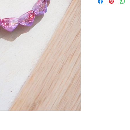
par nos fournisseurs. N
sommes pas en mesure 
les pierres.
Pour garder la brillanc
pas les immerger (douch
Les articles ne sont n
s'il advenait un bri sou
heureuse de te les répar